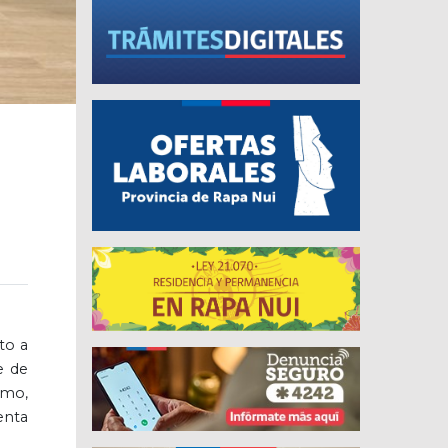
to a
e de
smo,
enta