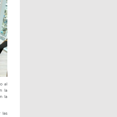
o al
n la
n la
 las