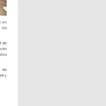
l en
 los
d de
nces
stos
 las
ad y