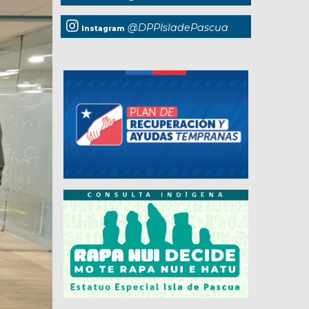
@DPPIsladePascua
Instagram