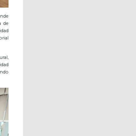
onde
a de
idad
rial
ral,
idad
endo