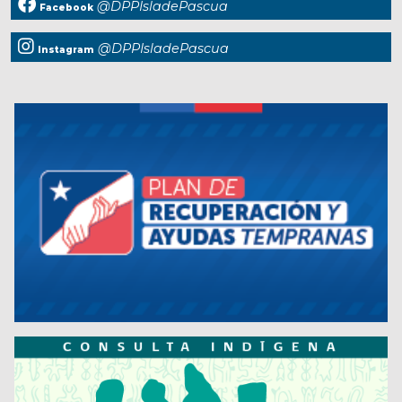
@DPPIsladePascua
Facebook
@DPPIsladePascua
Instagram