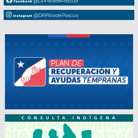
@DPPIsladePascua
Facebook
@DPPIsladePascua
Instagram